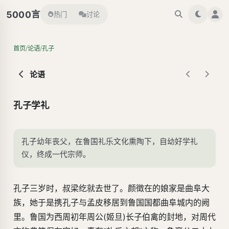
言
5000
热门
讨论
/
/
首页
论语
孔子
论语
孔子学礼
孔子幼年丧父，在鲁国礼乐文化熏陶下，自幼好学礼
仪，终成一代宗师。
孔子三岁时，叔梁纥就去世了。颜徵在的娘家是曲阜大
族，她于是携孔子与孟皮移居到鲁国国都曲阜城内的阙
里。鲁国为西周初年周公(姬旦)长子伯禽的封地，对周代