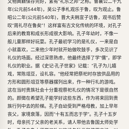
文物典籍保存完好，素有“礼乐之邦”之称。鲁襄公二十九
年(公元前544年)，吴公子季札观乐于鲁，叹为观止。鲁
昭公二年(公元前540年)，晋大夫韩宣子访鲁，观书后赞
叹“周礼尽在鲁矣”！这样富有古文化传统的环境，对孔子
后来的教育和成长形成很大影响。孔子年幼时，不像一
般儿童那样好玩耍。孔子最初学习的是礼仪，一来是自
小就喜欢，二来他少年时就开始做吹鼓手，多次见识了
礼仪的场面。经过深思熟虑，他最终选择了学“儒”，即学
礼仪的职业。据《史记·孔子世家》记载：“孔子为儿嬉
戏，常陈俎豆，设礼容。”他经常把祭祀时存放供品用的
方形和圆形俎豆等祭器摆列出来，作一种行礼的游戏。
这在当时贵族社会十分重视祭祀礼仪的情况下是很自然
的。颜徵在希望孔子能学好这些东西，作为将来回到贵
族行列中去的阶梯。孔子自幼受到严格母教，加上早年
丧父，家境衰落，因而“十有五而志于学”。孔子十五岁
时，母亲托了父亲的老关系，请人带他去鲁国太师处学