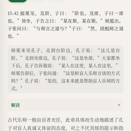
15.42
师
冕见，及阶，子曰：“阶也。及席，子曰一席
也。”皆坐，子告之曰：“某在斯，某在斯。”师
冕
出。
子张问曰：“与师言之道与？''子曰：“然，固
相
师之道
也。”
师冕来见孔子，走到台阶边，孔子说：“这儿是台
阶。”走到坐席边，孔子说：“这是坐席。”大家都坐
下后，孔子告诉他说：“某人在这里，某人在这里。”
师冕告辞后，子张问道：“这是和盲人乐师言谈的方式
吗？”孔子说：“是的，这本来就是帮助盲人乐师的方
式。”
解读
▾
古代乐师一般由盲者充任，此章具体而生动地描述了孔
子对盲人真诚又体谅的态度。对之不厌其烦的提示和指