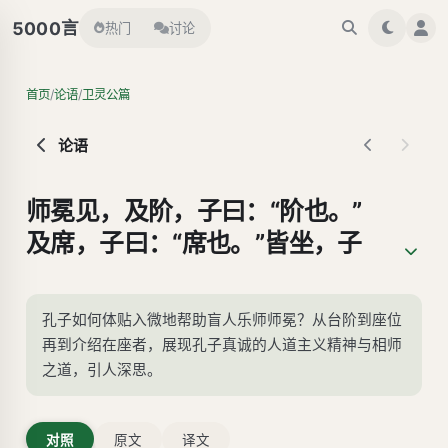
言
5000
热门
讨论
/
/
首页
论语
卫灵公篇
论语
师冕见，及阶，子曰：“阶也。”
及席，子曰：“席也。”皆坐，子
告之曰：“某在斯，某在斯。”师
冕出。子张问曰：“与师言之道
孔子如何体贴入微地帮助盲人乐师师冕？从台阶到座位
与？”子曰：“然，固相师之道
再到介绍在座者，展现孔子真诚的人道主义精神与相师
也。”
之道，引人深思。
对照
原文
译文