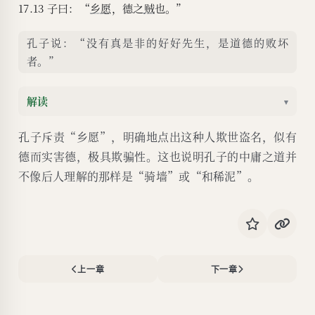
17.13 子曰：“
乡愿
，德之
贼
也。”
孔子说：“没有真是非的好好先生，是道德的败坏
者。”
解读
▾
孔子斥责“乡愿”，明确地点出这种人欺世盗名，似有
德而实害德，极具欺骗性。这也说明孔子的中庸之道并
不像后人理解的那样是“骑墙”或“和稀泥”。
上一章
下一章