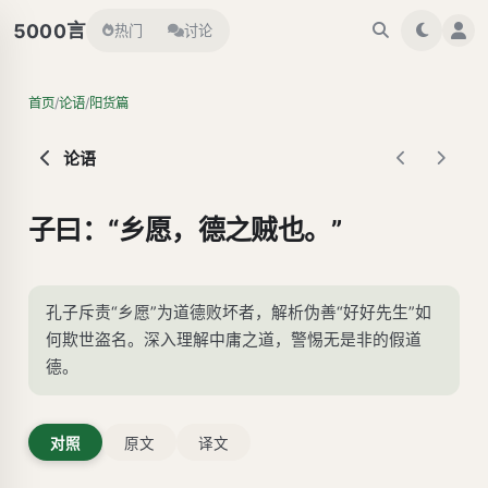
言
5000
热门
讨论
/
/
首页
论语
阳货篇
论语
子曰：“乡愿，德之贼也。”
孔子斥责“乡愿”为道德败坏者，解析伪善“好好先生”如
何欺世盗名。深入理解中庸之道，警惕无是非的假道
德。
对照
原文
译文