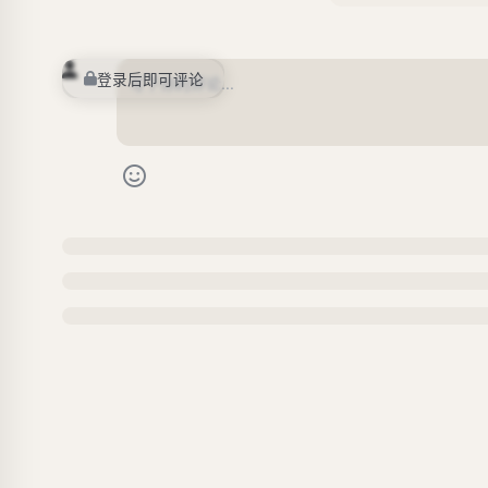
登录后即可评论