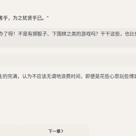
者乎，为之犹贤乎
已
。”
难办了呀！不是有掷骰子、下围棋之类的游戏吗？干干这些，也比
生的完满，认为不应该无谓地浪费时间，即便是花些心思玩些博
下一章