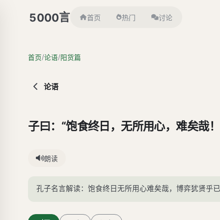
言
5000
首页
热门
讨论
/
/
首页
论语
阳货篇
论语
子曰：“饱食终日，无所用心，难矣哉！
朗读
孔子名言解读：饱食终日无所用心难矣哉，博弈犹贤乎