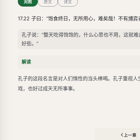
对照
原文
译文
17.22 子曰：“饱食终日，无所用心，难矣哉！不有
博弈
孔子说：“整天吃得饱饱的，什么心思也不用，这就
好些。”
解读
孔子的这段名言是对人们惰性的当头棒喝。孔子重视人
戏，也好过成天无所事事。
上一章