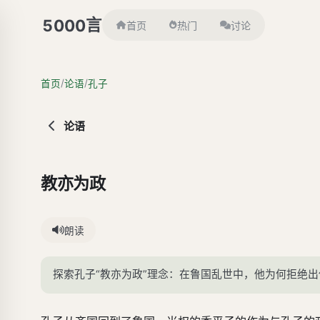
言
5000
首页
热门
讨论
/
/
首页
论语
孔子
论语
教亦为政
朗读
探索孔子“教亦为政”理念：在鲁国乱世中，他为何拒绝