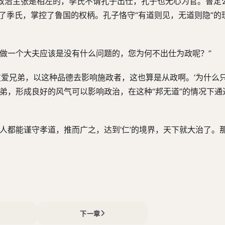
政治主张是相左的，季氏不请孔子出仕，孔子也无心为官。鲁定
制了季氏，掌控了鲁国的权柄。孔子恪守“有道则见，无道则隐”的
做一个大夫应该是没有什么问题的，您为何不出仕为政呢？”
友爱兄弟，以这种品德去影响施政者，这也算是从政啊。’为什么
弟，形成良好的风气可以影响政治，在这种“邦无道”的情况下通
人都能谨守孝道，推而广之，达到‘仁’的境界，天下就大治了。
下一章