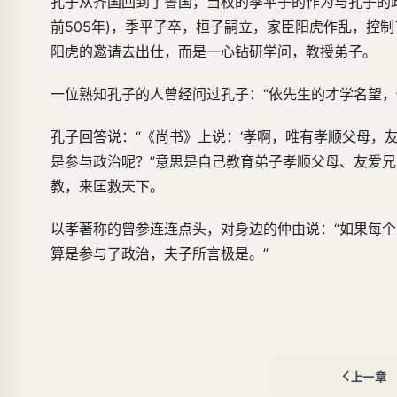
孔子从齐国回到了鲁国，当权的季平子的作为与孔子的
前505年)，季平子卒，桓子嗣立，家臣阳虎作乱，控
阳虎的邀请去出仕，而是一心钻研学问，教授弟子。
一位熟知孔子的人曾经问过孔子：“依先生的才学名望，
孔子回答说：“《尚书》上说：‘孝啊，唯有孝顺父母，
是参与政治呢？”意思是自己教育弟子孝顺父母、友爱兄
教，来匡救天下。
以孝著称的曾参连连点头，对身边的仲由说：“如果每个
算是参与了政治，夫子所言极是。”
上一章