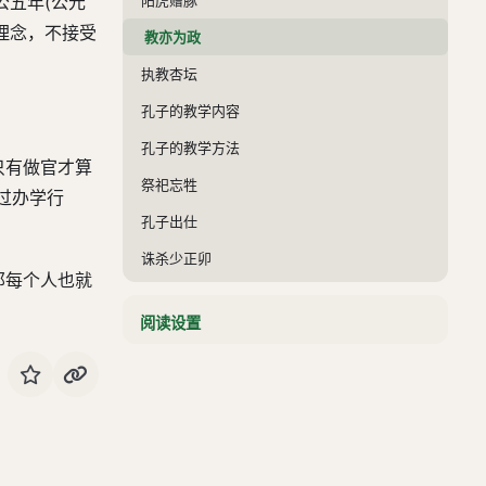
公五年(公元
理念，不接受
教亦为政
执教杏坛
孔子的教学内容
孔子的教学方法
只有做官才算
祭祀忘牲
过办学行
孔子出仕
诛杀少正卯
那每个人也就
阅读设置
人物
书评
学而篇
为政篇