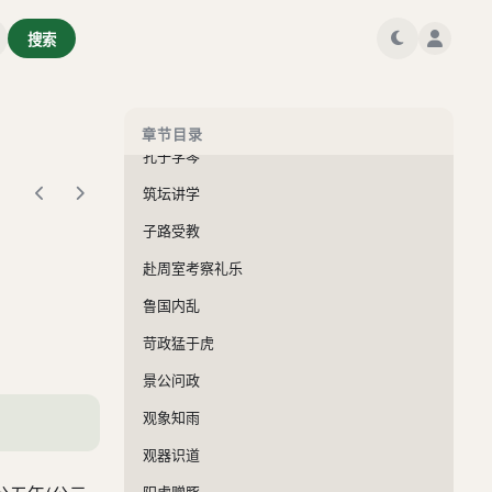
孔子
搜索
尼山降圣
孔子学礼
勤学好问
章节目录
孔子学琴
筑坛讲学
子路受教
赴周室考察礼乐
鲁国内乱
苛政猛于虎
景公问政
观象知雨
观器识道
阳虎赠豚