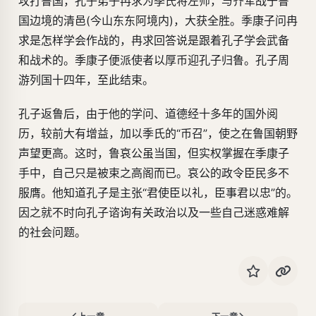
攻打鲁国，孔子弟子冉求为季氏将左师，与齐军战于鲁
国边境的清邑(今山东东阿境内)，大获全胜。季康子问冉
求是怎样学会作战的，冉求回答说是跟着孔子学会武备
和战术的。季康子便派使者以厚币迎孔子归鲁。孔子周
游列国十四年，至此结束。
孔子返鲁后，由于他的学问、道德经十多年的国外阅
历，较前大有增益，加以季氏的“币召”，使之在鲁国朝野
声望更高。这时，鲁哀公虽当国，但实权掌握在季康子
手中，自己只是被束之高阁而已。哀公的政令臣民多不
服膺。他知道孔子是主张“君使臣以礼，臣事君以忠”的。
因之就不时向孔子谘询有关政治以及一些自己迷惑难解
的社会问题。