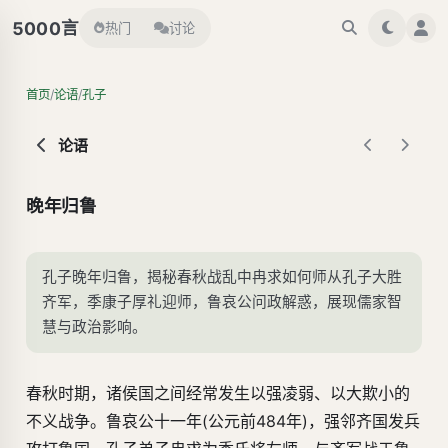
言
5000
热门
讨论
/
/
首页
论语
孔子
论语
晚年归鲁
孔子晚年归鲁，揭秘春秋战乱中冉求如何师从孔子大胜
齐军，季康子厚礼迎师，鲁哀公问政解惑，展现儒家智
慧与政治影响。
春秋时期，诸侯国之间经常发生以强凌弱、以大欺小的
不义战争。鲁哀公十一年(公元前484年)，强邻齐国发兵