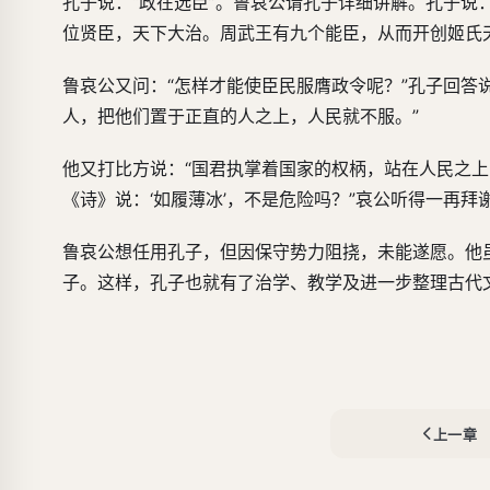
孔子说：“政在选臣”。鲁哀公请孔子详细讲解。孔子说
位贤臣，天下大治。周武王有九个能臣，从而开创姬氏
鲁哀公又问：“怎样才能使臣民服膺政令呢？”孔子回答
人，把他们置于正直的人之上，人民就不服。”
他又打比方说：“国君执掌着国家的权柄，站在人民之上
《诗》说：‘如履薄冰’，不是危险吗？”哀公听得一再
鲁哀公想任用孔子，但因保守势力阻挠，未能遂愿。他
子。这样，孔子也就有了治学、教学及进一步整理古代
上一章