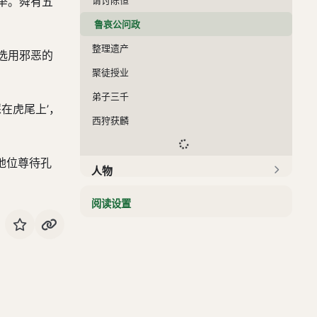
举。舜有五
鲁哀公问政
整理遗产
选用邪恶的
聚徒授业
弟子三千
在虎尾上’，
西狩获麟
地位尊待孔
人物
书评
阅读设置
学而篇
为政篇
八佾篇
里仁篇