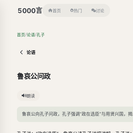
言
5000
首页
热门
讨论
/
/
首页
论语
孔子
论语
鲁哀公问政
朗读
鲁哀公向孔子问政，孔子强调“政在选臣”与用贤兴国，