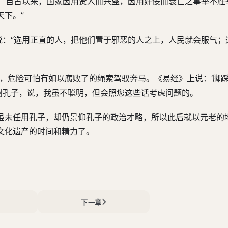
：“自古以来，国家因用贤人而兴盛，因用奸佞而衰亡之事举不胜
天下。”
说：“选用正直的人，把他们置于邪恶的人之上，人民就会服气；
，危险可怕有如以腐败了的绳索驾驭奔马。《易经》上说：‘脚踩
拜谢孔子，说，我虽不聪明，但会照您这些话考虑问题的。
虽未任用孔子，却仍景仰孔子的政治才略，所以此后就以元老的
文化遗产的时间和精力了。
下一章