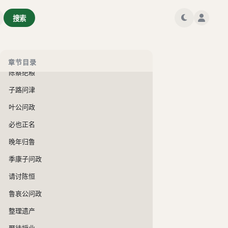
临河而叹
搜索
丧家之犬
孔子适陈
桓子遗命
章节目录
陈蔡绝粮
子路问津
叶公问政
必也正名
晚年归鲁
季康子问政
请讨陈恒
鲁哀公问政
整理遗产
聚徒授业