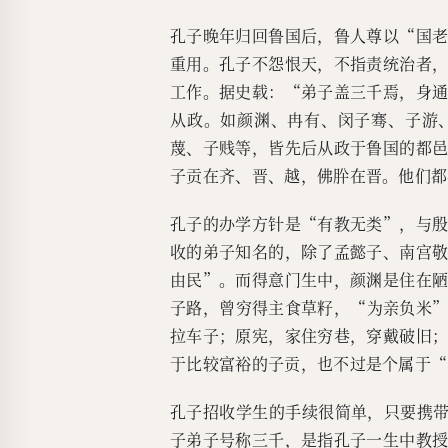
孔子晚年归回鲁国后，鲁人尊以“国
重用。孔子不怨恨天，不指责统治者
工作。据史载：“弟子盖三千焉，身
从政。如颜渊、冉有、闵子骞、子游
蔑、子贱等，皆先后从政于鲁国的都
子贡在齐、晋、越，佛肸在晋。他们都
孔子的办学方针是“有教无类”，与
收的弟子知名的，除了孟懿子、南宫
由民”。而得意门生中，颜渊是住在
子路，曾穷得主食草籽，“为亲负米
拉车子；原宪，家住穷巷，穿戴破旧
于比较富裕的子贡，也不过是个属于“
孔子招收学生的手续很简单，只要携带
子弟子号称三千，是指孔子一生中教