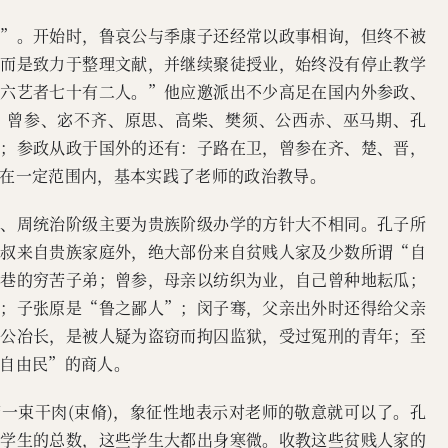
老”。开始时，鲁哀公与季康子还经常以政事相询，但终不被
，而是致力于整理文献，并继续聚徒授业，始终没有停止教学
通六艺者七十有二人。”他应邀派出不少高足在国内外参政、
、曾参、宓不齐、原思、高柴、樊须、公西赤、巫马期、孔
邑；参政从政于国外的还有：子路在卫，曾参在齐、楚、晋，
在一定范围内，基本实践了老师的政治教导。
殷、周统治阶级主要为贵族阶级办学的方针大不相同。孔子所
敬叔来自贵族家庭外，绝大部份来自贫贱人家及少数所谓“自
陋巷的穷苦子弟；曾参，母亲以纺织为业，自己曾种地耘瓜；
”；子张原是“鲁之鄙人”；闵子骞，父亲出外时还得给父亲
；公冶长，是被人疑为盗窃而拘囚监狱，受过冤刑的青年；至
自由民”的商人。
一束干肉(束脩)，象征性地表示对老师的敬意就可以了。孔
授学生的总数，这些学生大都出身寒微。收教这些贫贱人家的