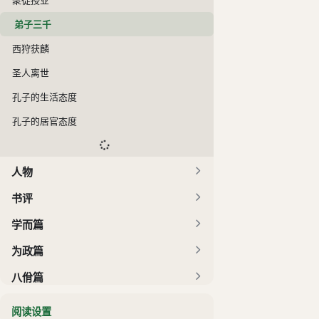
弟子三千
西狩获麟
圣人离世
孔子的生活态度
孔子的居官态度
人物
书评
学而篇
为政篇
八佾篇
里仁篇
阅读设置