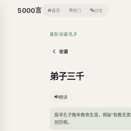
言
5000
首页
热门
讨论
/
/
首页
论语
孔子
论语
弟子三千
朗读
探寻孔子晚年教育生涯，揭秘“有教无
创历程。