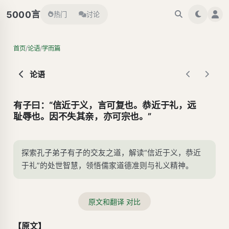
言
5000
热门
讨论
/
/
首页
论语
学而篇
论语
有子曰：“信近于义，言可复也。恭近于礼，远
耻辱也。因不失其亲，亦可宗也。”
探索孔子弟子有子的交友之道，解读“信近于义，恭近
于礼”的处世智慧，领悟儒家道德准则与礼义精神。
原文和翻译 对比
【原文】