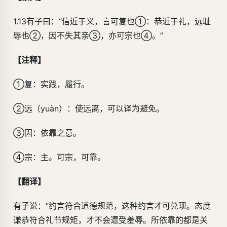
1.13有子曰：“信近于义，言可复也①：恭近于礼，远耻
辱也②，因不失其亲③，亦可宗也④。”
【注释】
①复：实践，履行。
②远（yuàn）：使远离，可以译为避免。
③因：依靠之意。
④宗：主。可宗，可靠。
【翻译】
有子说：“约言符合道德规范，这种约言才可兑现。态度
谦恭符合礼节规矩，才不会遭受羞辱。所依靠的都是关