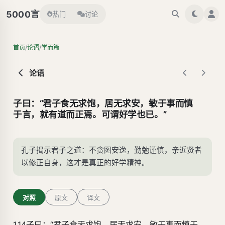
言
5000
热门
讨论
/
/
首页
论语
学而篇
论语
子曰：“君子食无求饱，居无求安，敏于事而慎
于言，就有道而正焉。可谓好学也已。”
孔子揭示君子之道：不贪图安逸，勤勉谨慎，亲近贤者
以修正自身，这才是真正的好学精神。
对照
原文
译文
1.14子曰：“君子食无求饱，居无求安，敏于事而慎于