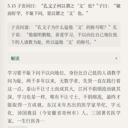
5.15 子贡问曰：“
孔文子
何以谓之‘文’也？''子曰：“敏
而好学，不耻下问，是以谓之‘文’也。”
子贡问道：“孔文子为什么谥他‘文’的称号呢？”孔
子说：“他聪明勤勉，喜爱学习，不以向比自己地位低
下的人请教为耻，所以谥他‘文’的称号。”
解读
▾
学习要不耻下问不以向地位、身份比自己低的人请教学
问为耻，两千多年以来，无数学者、先贤一直在践行着
这一点。泰山不让寸土而成其大，江河不捐细流而就其
深，学习也是一样，唯有不让寸土、不捐细流，最终才
能取得一方成就。东汉末年杰出的医学家华佗，字元
化，沛国谯县（今安徽省亳州市）人。三国著名医学
家。一生行医各…