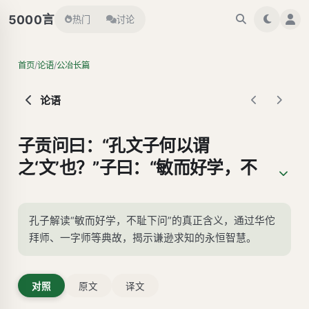
言
5000
热门
讨论
/
/
首页
论语
公冶长篇
论语
子贡问曰：“孔文子何以谓
之‘文’也？”子曰：“敏而好学，不
耻下问，是以谓之‘文’也。”
孔子解读“敏而好学，不耻下问”的真正含义，通过华佗
拜师、一字师等典故，揭示谦逊求知的永恒智慧。
对照
原文
译文