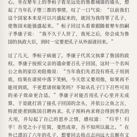
心。坐在辇车上的季桓子看见远处的鲁都城墙的墙头，想
起了当年孔子堕三都的事情，叹了一口气说：“以前我们
这个国家本来是可以兴盛起来的，就因为我得罪了孔子，
使鲁国未能强盛起来。”桓子回过头看着跟随着辇车的嗣
子季康子说：“我不久于人世了，我死之后，你会成为鲁
国的执政大臣，到时一定要把孔子从外面请回来。”
过了几天，季桓子病逝了。季康子代其父执掌了鲁国的政
权。季康子按照父亲的遗命要召孔子回国，这时一个名叫
公之鱼的家臣劝阻他说：“当年我们先君没有将孔子用到
底，结果在诸侯中落下笑柄，今天您又要用他，如果再不
能用到底，不更惹诸侯耻笑吗？不如从孔子门下召些可用
的弟子效命更合适。”季康子对能否用孔子心里并无成
算，于是就打消了接孔子回国的念头，并依公之鱼之言，
特派使者到陈国召聘冉求。孔子预料冉求将会得到季氏的
大用，并勾起了自己的思乡之情，感叹道：“归乎！归
乎！吾党之小子狂简，斐然成章，吾不知所以裁之。”在
外已漂泊了六年的孔子，想要回去指点志向远大且颇有文