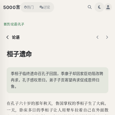
言
5000
热门
讨论
/
/
首页
论语
孔子
论语
桓子遗命
季桓子临终遗命召孔子回国，季康子却因家臣劝阻改聘
冉求，孔子感叹思归，弟子子贡寄望冉求促成恩师归
鲁。
在孔子六十岁的那年秋天，鲁国掌权的季桓子生了大病。
一天，卧床多日的季桓子让人用辇车拉着自己在外面散