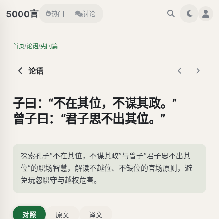
言
5000
热门
讨论
/
/
首页
论语
宪问篇
论语
子曰：“不在其位，不谋其政。”
曾子曰：“君子思不出其位。”
探索孔子“不在其位，不谋其政”与曾子“君子思不出其
位”的职场智慧，解读不越位、不缺位的官场原则，避
免玩忽职守与越权危害。
对照
原文
译文