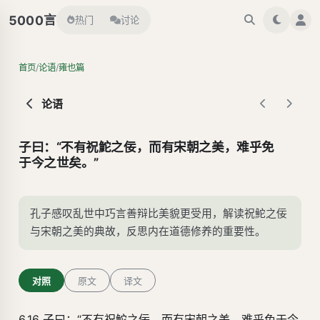
言
5000
热门
讨论
/
/
首页
论语
雍也篇
论语
子曰：“不有祝鮀之佞，而有宋朝之美，难乎免
于今之世矣。”
孔子感叹乱世中巧言善辩比美貌更受用，解读祝鮀之佞
与宋朝之美的典故，反思内在道德修养的重要性。
对照
原文
译文
6.16 子曰：“不有
祝鮀
之佞，而有
宋朝
之美，难乎免于今