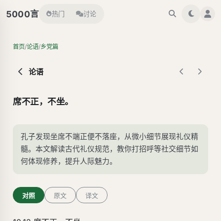
言
5000
热门
讨论
/
/
首页
论语
乡党篇
论语
席不正，不坐。
孔子发现坐席不端正便不落座，从微小细节展现礼仪精
髓。本文解读古代礼仪规范，教你打招呼等社交细节如
何体现修养，提升人际魅力。
对照
原文
译文