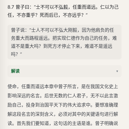
8.7 曾子曰：“士不可以不
弘毅
，任重而道远。仁以为己
任，不亦重乎？死而后已，不亦远乎？”
曾子说：“士人不可以不弘大刚毅，因为他肩负的任
务重大而路程遥远。把实现仁德作为自己的任务，难
道不是重大吗？到死方才停止下来，难道不是遥远
吗？”
解读
▾
使命，任重而道远本章中曾子所言，是在我国文化史上
影响深远的名言。后世无数的仁人君子，无不以此言激
励自己，投身到治国平天下的伟大追求中。要想准确理
解这段名言的深刻含义，必须对其中的关键语句进行解
读。首先我们要知道，这句话的主语是谁。曾子明确说