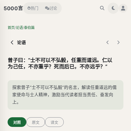
言
5000
热门
讨论
/
/
首页
论语
泰伯篇
论语
曾子曰：“士不可以不弘毅，任重而道远。仁以
为己任，不亦重乎？死而后已，不亦远乎？”
探索曾子“士不可以不弘毅”的名言，解读任重道远的儒
家使命与士人精神，激励当代读者担当责任、奋发向
上。
对照
原文
译文