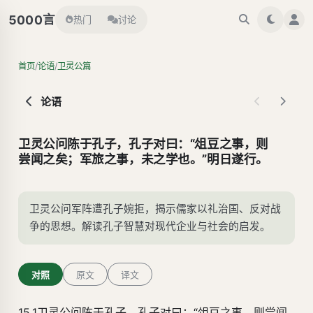
言
5000
热门
讨论
/
/
首页
论语
卫灵公篇
论语
卫灵公问陈于孔子，孔子对曰：“俎豆之事，则
尝闻之矣；军旅之事，未之学也。”明日遂行。
卫灵公问军阵遭孔子婉拒，揭示儒家以礼治国、反对战
争的思想。解读孔子智慧对现代企业与社会的启发。
对照
原文
译文
15.1卫灵公问
陈
于孔子，孔子对曰：“
俎豆
之事，则尝闻