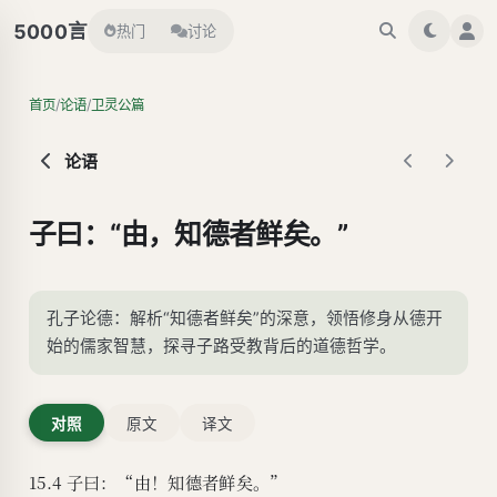
言
5000
热门
讨论
/
/
首页
论语
卫灵公篇
论语
子曰：“由，知德者鲜矣。”
孔子论德：解析“知德者鲜矣”的深意，领悟修身从德开
始的儒家智慧，探寻子路受教背后的道德哲学。
对照
原文
译文
15.4 子曰：“由！知德者鲜矣。”