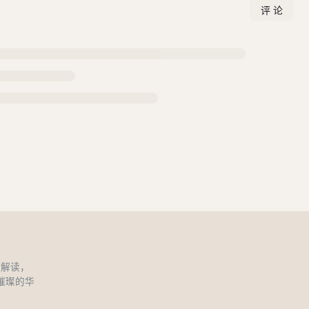
和解读，
璀璨的华