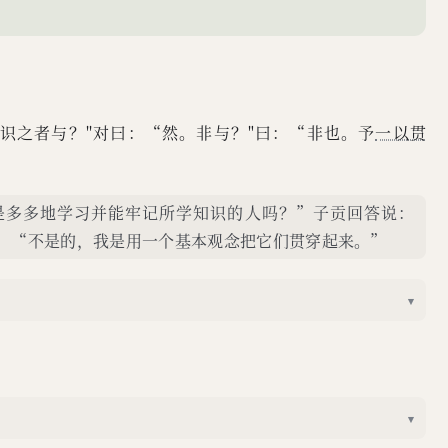
而识之者与？''对曰：“然。非与？"曰：“非也。予
一以贯
是多多地学习并能牢记所学知识的人吗？”子贡回答说：
：“不是的，我是用一个基本观念把它们贯穿起来。”
▾
▾