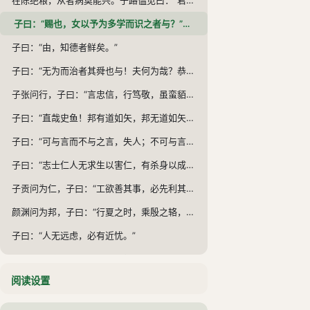
子曰：“赐也，女以予为多学而识之者与？”对曰：“然，非与？”曰：“非也，予一以贯之。”
子曰：“由，知德者鲜矣。”
子曰：“无为而治者其舜也与！夫何为哉？恭己正南面而已矣。”
子张问行，子曰：“言忠信，行笃敬，虽蛮貊之邦，行矣。言不忠信，行不笃敬，虽州里，行乎哉？立则见其参于前也，在舆则见其倚于衡也，夫然后行。”子张书诸绅。
子曰：“直哉史鱼！邦有道如矢，邦无道如矢。君子哉蘧伯玉！邦有道则仕，邦无道则可卷而怀之。”
子曰：“可与言而不与之言，失人；不可与言而与之言，失言。知者不失人亦不失言。”
子曰：“志士仁人无求生以害仁，有杀身以成仁。”
子贡问为仁，子曰：“工欲善其事，必先利其器。居是邦也，事其大夫之贤者，友其士之仁者。”
颜渊问为邦，子曰：“行夏之时，乘殷之辂，服周之冕，乐则《韶》、《舞》；放郑声，远佞人。郑声淫，佞人殆。”
子曰：“人无远虑，必有近忧。”
子曰：“已矣乎！吾未见好德如好色者也。”
阅读设置
子曰：“臧文仲其窃位者与！知柳下惠之贤而不与立也。”
子曰：“躬自厚而薄责于人，则远怨矣。”