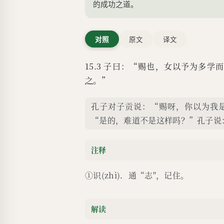
的成功之道。
对照
原文
译文
15.3 子曰：“赐也，女以予为多学
之
。”
孔子对子贡说：“赐呀，你以为我
“是的，难道不是这样吗？”孔子说
注释
①识(zhì)．通“志''，记住。
解读