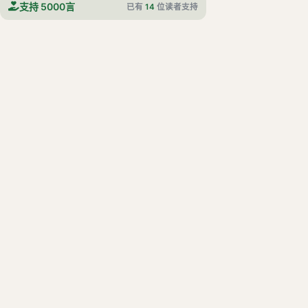
支持 5000言
已有
14
位读者支持
子曰：“不曰‘如之何、如之何’者，吾末如之何也已矣。”
子曰：“群居终日，言不及义，好行小慧，难矣哉！”
子曰：“君子义以为质，礼以行之，孙以出之，信以成之。君子哉！”
子曰：“君子病无能焉，不病人之不己知也。”
子曰：“君子疾没世而名不称焉。”
季氏篇
阳货篇
微子篇
子张篇
尧曰篇