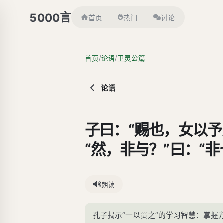
言
5000
首页
热门
讨论
/
/
首页
论语
卫灵公篇
论语
子曰：“赐也，女以予
“然，非与？”曰：“
朗读
孔子揭示“一以贯之”的学习智慧：掌