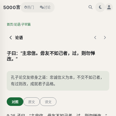
言
5000
热门
讨论
/
/
首页
论语
子罕篇
论语
子曰：“主忠信。毋友不如己者，过，则勿惮
改。”
孔子论交友修身之道：忠诚信义为本，不交不如己者，
有过则改，成就君子品格。
对照
原文
译文
9.25 子曰．“主忠信，毋友不如己者，过，则勿惮改。”